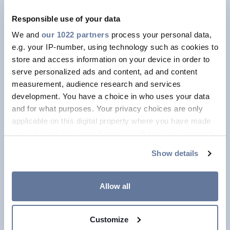
Responsible use of your data
Installasjon
We and
our 1022 partners
process your personal data,
e.g. your IP-number, using technology such as cookies to
store and access information on your device in order to
serve personalized ads and content, ad and content
measurement, audience research and services
development. You have a choice in who uses your data
and for what purposes. Your privacy choices are only
Olje og gass
applicable on this digital property where you have made
your choices. You can change or withdraw your consent
any time from the Cookie Declaration or by clicking on
Show details
the Privacy trigger icon.
If you allow, we would also like to:
Allow all
Collect information about your geographical
location which can be accurate to within several
Datakabler
Customize
meters