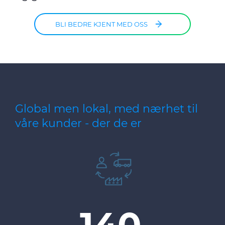
BLI BEDRE KJENT MED OSS
Global men lokal, med nærhet til
våre kunder - der de er