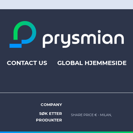
CONTACT US
GLOBAL HJEMMESIDE
Footer
top
menu
-
Prysmian
COMPANY
Footer
SØK ETTER
SHARE PRICE €
- MILAN,
menu
PRODUKTER
-