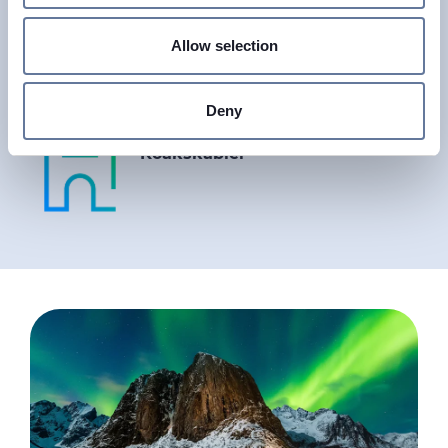
Identify your device by actively scanning it for
specific characteristics (fingerprinting)
Allow selection
Find out more about how your personal data is processed
and set your preferences in the
details section
.
Deny
We use cookies to personalise content and ads, to
Koakskabler
provide social media features and to analyse our traffic.
We also share information about your use of our site with
our social media, advertising and analytics partners who
may combine it with other information that you’ve
provided to them or that they’ve collected from your use
of their services.