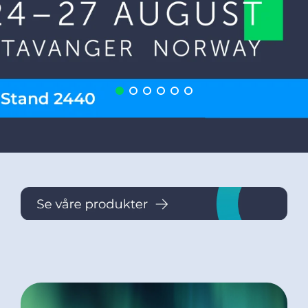
DoP
Bærekraft
Kontakt oss
Nyheter
Om oss
Eventyret i Drammen
Karriere – Jobb i Prysmian
Ethics & Integrity
Åpenhetsloven