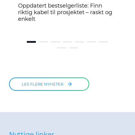
el,
Oppdatert bestselgerliste: Finn
Pry
riktig kabel til prosjektet – raskt og
ve
enkelt
hal
LES FLERE NYHETER
Nyttige linker