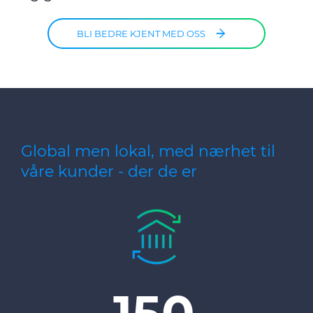
BLI BEDRE KJENT MED OSS
Global men lokal, med nærhet til
våre kunder - der de er