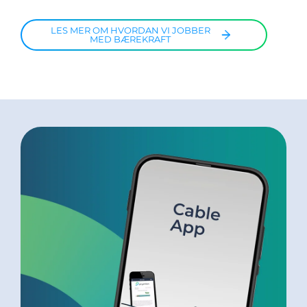
LES MER OM HVORDAN VI JOBBER
MED BÆREKRAFT