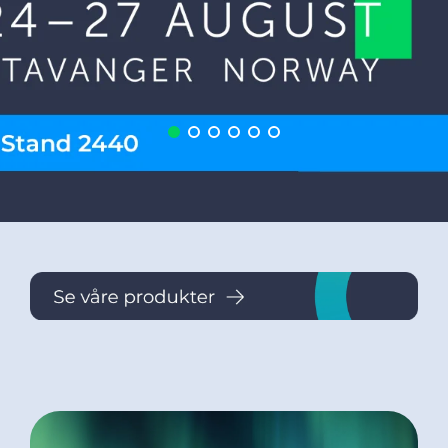
DoP
Bærekraft
Kontakt oss
Nyheter
Om oss
Eventyret i Drammen
Karriere – Jobb i Prysmian
Etikk og integritet
Åpenhetsloven