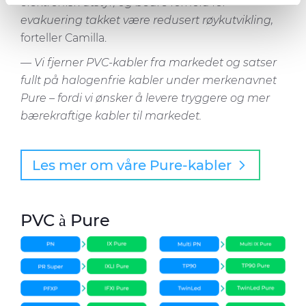
elektronisk utstyr, og bedre forhold for
provide social media features and to analyse our traffic.
evakuering takket være redusert røykutvikling,
We also share information about your use of our site with
our social media, advertising and analytics partners who
forteller Camilla.
may combine it with other information that you’ve
— Vi fjerner PVC-kabler fra markedet og satser
provided to them or that they’ve collected from your use
fullt på halogenfrie kabler under merkenavnet
of their services.
Pure – fordi vi ønsker å levere tryggere og mer
bærekraftige kabler til markedet.
Les mer om våre Pure-kabler
PVC
Pure
à