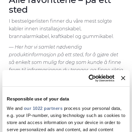
sted
Mediebibliotek
Nyhetsbrev
I bestselgerlisten finner du våre mest solgte
kabler innen installasjonskabel,
Cable App
brannalarmkabel, kraftkabel og gummikabel.
— Her har vi samlet nødvendig
produktinformasjon på ett sted, for å gjøre det
så enkelt som mulig for deg som kunde å finne
frem til informasjonen du trenger, og finne riktig
kabel til riktig bruksområde,
sier Camilla Østnæs
Olsen, markeds- og kommunikasjonsansvarlig i
Prysmian.
Responsible use of your data
We and
our 1022 partners
process your personal data,
Se den oppdaterte
e.g. your IP-number, using technology such as cookies to
bestselgerlisten her
store and access information on your device in order to
serve personalized ads and content, ad and content