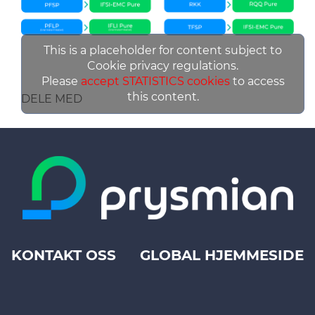
This is a placeholder for content subject to
Cookie privacy regulations.
Please
accept STATISTICS cookies
to access
this content.
DELE MED
KONTAKT OSS
GLOBAL HJEMMESIDE
Footer
top
menu