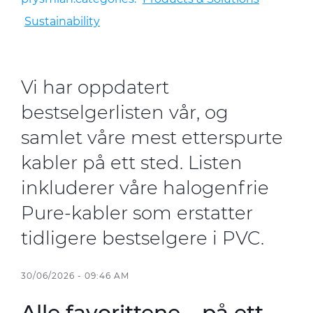
DoP
Sustainability
Bærekraft
Vi har oppdatert
Kontakt oss
bestselgerlisten vår, og
Nyheter
samlet våre mest etterspurte
kabler på ett sted. Listen
inkluderer våre halogenfrie
Om oss
Pure-kabler som erstatter
Eventyret i Drammen
tidligere bestselgere i PVC.
Karriere – Jobb i Prysmian
Etikk og integritet
30/06/2026 - 09:46 AM
Åpenhetsloven
Alle favorittene – på ett