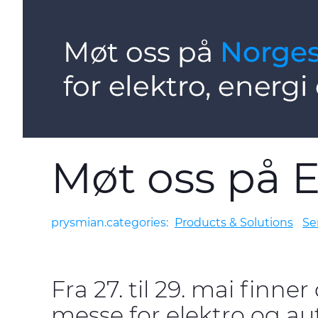
Møt oss på E
prysmian.categories:
Products & Solutions
Se
Fra 27. til 29. mai finn
messe for elektro og au