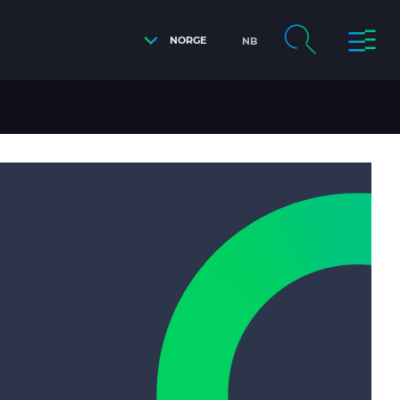
NORGE
NB