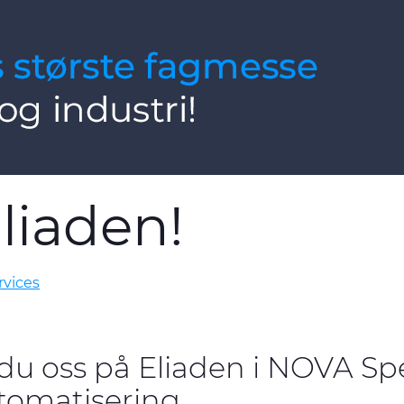
liaden!
rvices
er du oss på Eliaden i NOVA S
tomatisering.