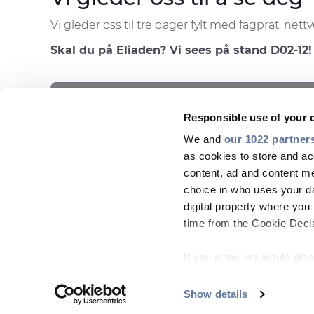
Vi gleder oss til tre dager fylt med fagprat, ne
Skal du på Eliaden? Vi sees på stand D02-12!
This is a placeholder for content subject to C
Please
accept STATISTICS cookies
to ac
DELE MED
Responsible use of your 
We and
our 1022 partner
as cookies to store and ac
content, ad and content 
choice in who uses your da
digital property where yo
time from the Cookie Declar
If you allow, we would also 
Collect information
meters
Show details
KONTAKT OSS
SØK ETTER PRODUKTER
Identify your device