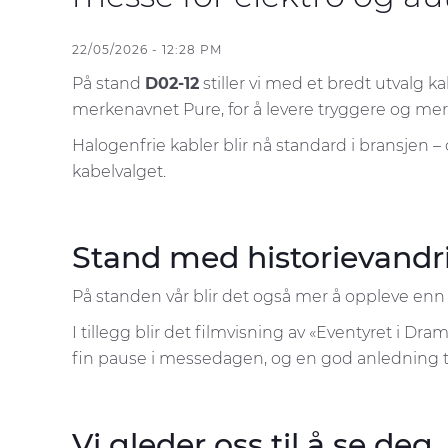
22/05/2026 - 12:28 PM
På stand
D02-12
stiller vi med et bredt utvalg 
merkenavnet Pure, for å levere tryggere og mer 
Halogenfrie kabler blir nå standard i bransjen 
kabelvalget.
Stand med historievandr
På standen vår blir det også mer å oppleve enn k
I tillegg blir det filmvisning av «Eventyret i D
fin pause i messedagen, og en god anledning til
Vi gleder oss til å se deg