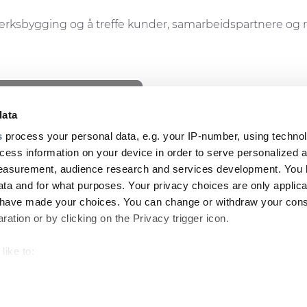
ttverksbygging og å treffe kunder, samarbeidspartnere og 
ookie privacy regulations.
cess this content.
data
s
process your personal data, e.g. your IP-number, using techno
cess information on your device in order to serve personalized 
measurement, audience research and services development. You 
K
ta and for what purposes. Your privacy choices are only applica
Footer
u have made your choices. You can change or withdraw your con
top
ation or by clicking on the Privacy trigger icon.
menu
like to:
-
 about your geographical location which can be accurate to withi
Prysmian
 by actively scanning it for specific characteristics (fingerprintin