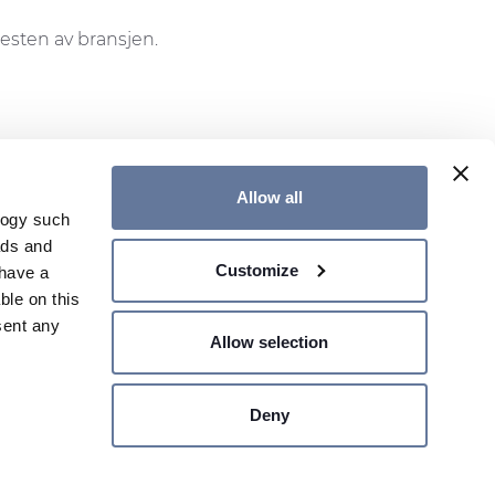
resten av bransjen.
Allow all
logy such
ads and
Customize
have a
ONTAKT OSS
GLOBAL HJEMMESIDE
ble on this
sent any
Allow selection
Deny
n several
AKSJEKURS €
- MILANO,
g)