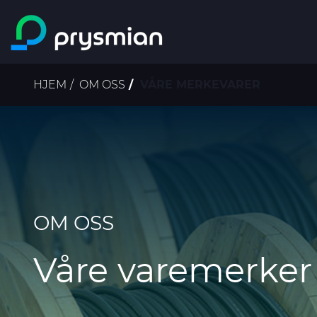
prysmian.skip_to_main_content
Navigasjonssti
HJEM
OM OSS
VÅRE MERKEVARER
OM OSS
Våre varemerker