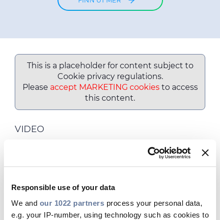
This is a placeholder for content subject to
Cookie privacy regulations.
Please
accept MARKETING cookies
to access
this content.
VIDEO
Cable App
Proffenes lommeverktøysett
Responsible use of your data
Prysmian Cable-appen er det digitale
lommeverktøysettet for elektrofagfolk. Enten
We and
our 1022 partners
process your personal data,
det er for installatører på stedet eller
e.g. your IP-number, using technology such as cookies to