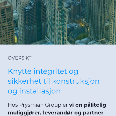
DoP
Bærekraft
Kontakt oss
Nyheter
OVERSIKT
Knytte integritet og
Om oss
sikkerhet til konstruksjon
Eventyret i Drammen
og installasjon
Karriere – Jobb i Prysmian
Etikk og integritet
Hos Prysmian Group er
vi en pålitelig
muliggjører, leverandør og partner
Åpenhetsloven