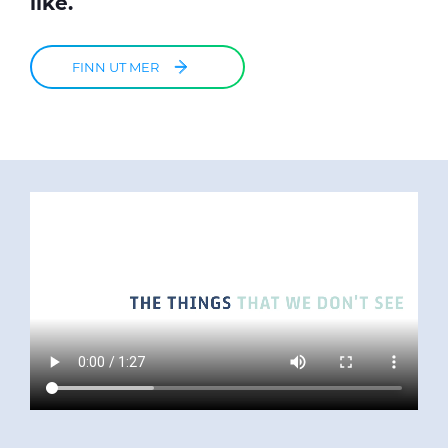
like.
FINN UT MER