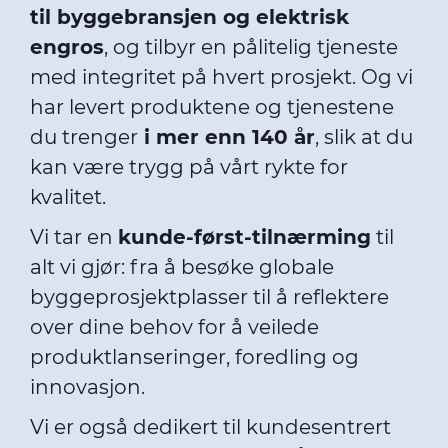
til byggebransjen og elektrisk
Mediebibliotek
engros
, og tilbyr en pålitelig tjeneste
Nyhetsbrev
med integritet på hvert prosjekt. Og vi
har levert produktene og tjenestene
Cable App
du trenger
i mer enn 140 år
, slik at du
kan være trygg på vårt rykte for
kvalitet.
Vi tar en
kunde-først-tilnærming
til
alt vi gjør: fra å besøke globale
byggeprosjektplasser til å reflektere
over dine behov for å veilede
produktlanseringer, foredling og
innovasjon.
Vi er også dedikert til kundesentrert