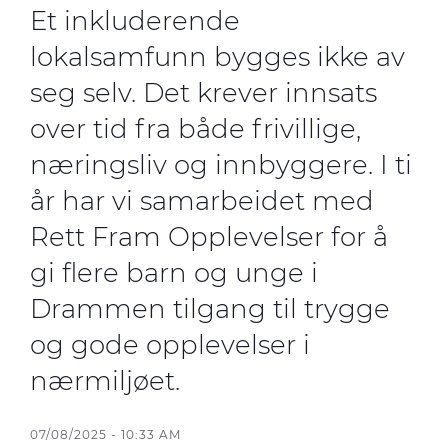
Et inkluderende
DoP
lokalsamfunn bygges ikke av
Bærekraft
seg selv. Det krever innsats
over tid fra både frivillige,
Kontakt oss
næringsliv og innbyggere. I ti
Nyheter
år har vi samarbeidet med
Rett Fram Opplevelser for å
gi flere barn og unge i
Om oss
Drammen tilgang til trygge
Eventyret i Drammen
og gode opplevelser i
Karriere – Jobb i Prysmian
nærmiljøet.
Etikk og integritet
Åpenhetsloven
07/08/2025 - 10:33 AM