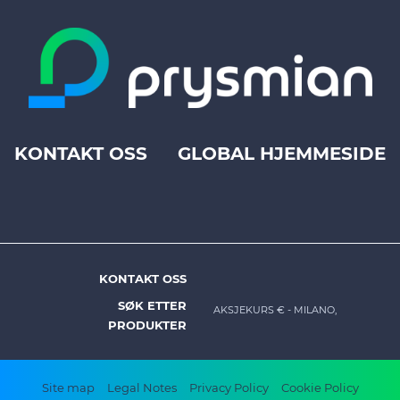
KONTAKT OSS
GLOBAL HJEMMESIDE
Footer
top
menu
-
Prysmian
KONTAKT OSS
Footer
SØK ETTER
AKSJEKURS €
- MILANO,
menu
PRODUKTER
-
Prysmian
Footer
Site map
Legal Notes
Privacy Policy
Cookie Policy