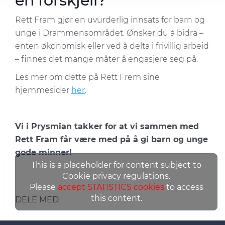
en forskjell?
provided to them or that they’ve collected from your use
of their services.
Rett Fram gjør en uvurderlig innsats for barn og
unge i Drammensområdet. Ønsker du å bidra –
enten økonomisk eller ved å delta i frivillig arbeid
– finnes det mange måter å engasjere seg på.
Les mer om dette på Rett Frem sine
hjemmesider
her
.
Vi i Prysmian takker for at vi sammen med
Rett Fram får være med på å gi barn og unge
gode minner!
This is a placeholder for content subject to
Cookie privacy regulations.
Please
accept STATISTICS cookies
to access
this content.
DELE MED