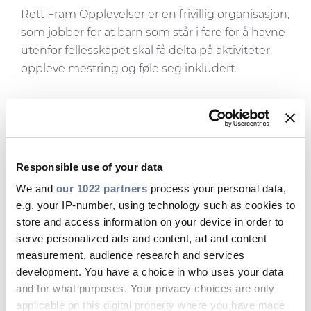
Rett Fram Opplevelser er en frivillig organisasjon,
Mediebibliotek
som jobber for at barn som står i fare for å havne
Nyhetsbrev
utenfor fellesskapet skal få delta på aktiviteter,
oppleve mestring og føle seg inkludert.
Cable App
En sterkere kobling til
lokalsamfunnet
Responsible use of your data
I Prysmian støtter vi arbeidet til organisasjonen
We and
our 1022 partners
process your personal data,
både økonomisk og gjennom aktiv deltakelse.
e.g. your IP-number, using technology such as cookies to
— Flere av våre ansatte er ivrig frivillige og
store and access information on your device in order to
hjelper til ved julefeiringer, påskeferie, 17.mai og
serve personalized ads and content, ad and content
aktiviteter i sommerferier. Dette er noe vi som
measurement, audience research and services
development. You have a choice in who uses your data
bedrift oppfordrer våre ansatte til å gjøre, og
and for what purposes. Your privacy choices are only
frivillig innsats blir godkjent som arbeidstimer
,
applicable on this digital property where you have made
forteller Camilla Østnæs Olsen, markeds- og